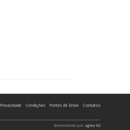
Privacidade
Condições
Portes de Envio
Contatos
desenvolvido por:
agilee ltd