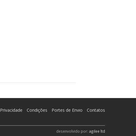
Privacidade
Condições
Portes de Envio
Contatos
desenvolvido por:
agilee ltd