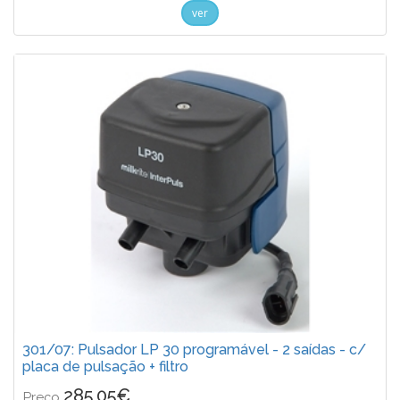
ver
301/07: Pulsador LP 30 programável - 2 saídas - c/
placa de pulsação + filtro
285,05€
Preço