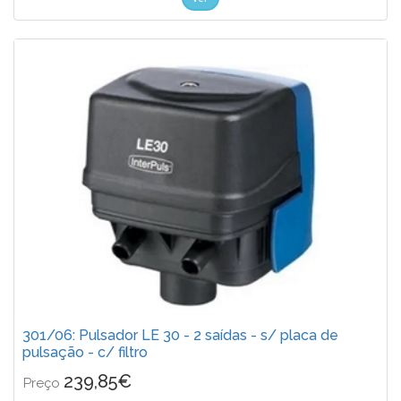
301/06: Pulsador LE 30 - 2 saídas - s/ placa de
pulsação - c/ filtro
239,85€
Preço